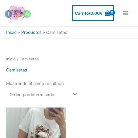
Ir
al
Carrito/
0.00
€
contenido
Inicio
Productos
Camisetas
Inicio
/ Camisetas
Camisetas
Mostrando el único resultado
Este
producto
tiene
múltiples
variantes.