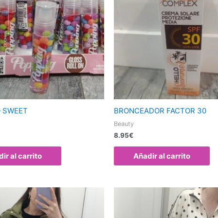
 SWEET
BRONCEADOR FACTOR 30
Beauty
8.95
€
ir al carrito
Añadir al carrito
Este
producto
tiene