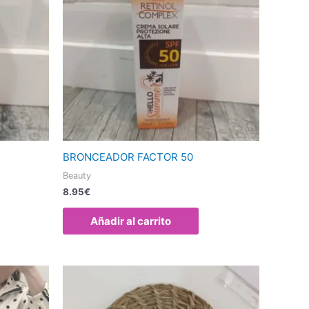
BRONCEADOR FACTOR 50
Beauty
8.95
€
Añadir al carrito
Este
producto
tiene