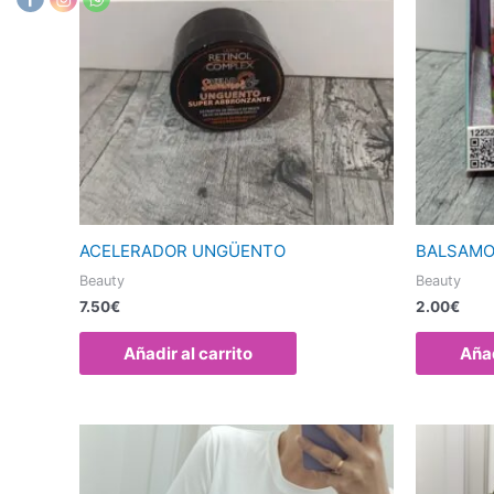
ACELERADOR UNGÜENTO
BALSAMO
Beauty
Beauty
7.50
€
2.00
€
Añadir al carrito
Añad
Este
producto
tiene