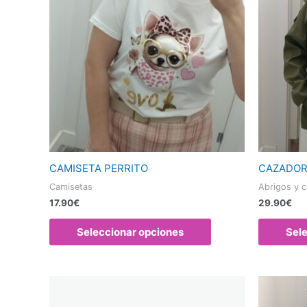
múltiples
variantes.
Las
opciones
se
pueden
elegir
en
la
página
CAMISETA PERRITO
CAZADOR
de
Camisetas
Abrigos y 
producto
17.90
€
29.90
€
Seleccionar opciones
Sel