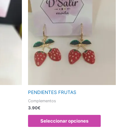
Este
producto
tiene
múltiples
variantes.
Las
opciones
se
pueden
elegir
en
la
página
PENDIENTES FRUTAS
de
Complementos
producto
3.90
€
Seleccionar opciones