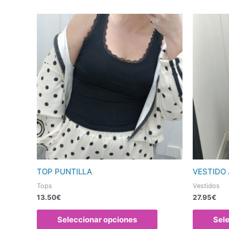
Este
producto
tiene
múltiples
variantes.
Las
opciones
se
pueden
elegir
en
la
página
TOP PUNTILLA
VESTIDO
de
Tops
Vestidos
producto
13.50
€
27.95
€
Seleccionar opciones
Sel