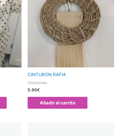
múltiples
variantes.
Las
opciones
se
pueden
elegir
en
la
página
CINTURON RAFIA
de
Cinturones
producto
5.90
€
Añadir al carrito
Este
Este
producto
producto