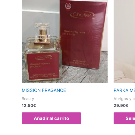
MISSION FRAGANCE
PARKA M
Beauty
Abrigos y 
12.50
€
29.90
€
Añadir al carrito
Sel