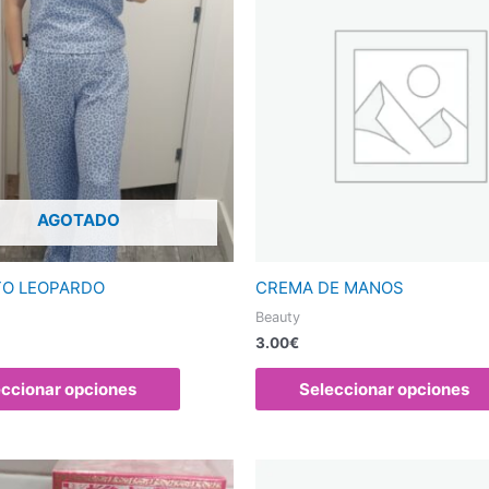
tiene
múltiples
variantes.
Las
opciones
se
pueden
elegir
AGOTADO
en
la
página
O LEOPARDO
CREMA DE MANOS
de
Beauty
producto
3.00
€
eccionar opciones
Seleccionar opciones