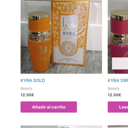
KYRA GOLD
KYRA SW
Beauty
Beauty
12.50
€
12.50
€
Añadir al carrito
Lee