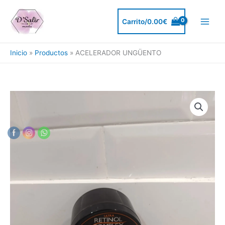
Ir
al
Carrito/
0.00
€
contenido
Inicio
Productos
ACELERADOR UNGÜENTO
ACELERADOR
UNGÜENTO
cantidad