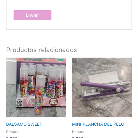
Productos relacionados
Este
produc
tiene
múltipl
variant
Las
opcion
se
pueden
elegir
BALSAMO SWEET
MINI PLANCHA DEL PELO
en
Beauty
Beauty
la