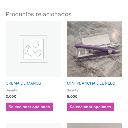
Productos relacionados
Este
Este
producto
produc
tiene
tiene
múltiples
múltipl
variantes.
variant
Las
Las
opciones
opcion
se
se
pueden
pueden
elegir
elegir
CREMA DE MANOS
MINI PLANCHA DEL PELO
en
en
Beauty
Beauty
la
la
3.00
€
5.00
€
página
página
de
de
Seleccionar opciones
Seleccionar opciones
producto
produc