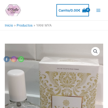
Ir
al
Carrito/
0.00
€
contenido
Inicio
Productos
YANI MYA
YANI
MYA
cantidad