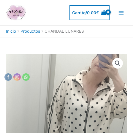
Ir
al
Carrito/
0.00
€
contenido
Inicio
Productos
CHANDAL LUNARES
CHANDAL
LUNARES
cantidad