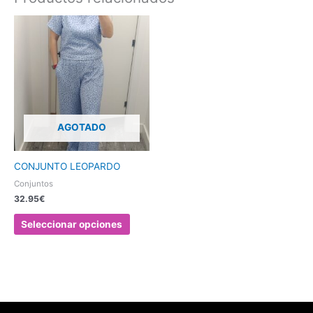
Este
producto
tiene
múltiples
variantes.
Las
opciones
AGOTADO
se
pueden
elegir
CONJUNTO LEOPARDO
en
Conjuntos
la
32.95
€
página
de
Seleccionar opciones
producto