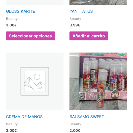
pueden
elegir
GLOSS KARITE
YANI TATUS
en
Beauty
Beauty
la
3.00
€
3.99
€
página
de
Seleccionar opciones
Añadir al carrito
producto
Este
producto
tiene
múltiples
variantes.
Las
opciones
se
pueden
elegir
CREMA DE MANOS
BALSAMO SWEET
en
Beauty
Beauty
la
3.00
€
2.00
€