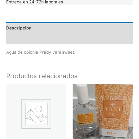
Entrega en 24-72h laborales
Descripción
Valoraciones (0)
Agua de colonia Prady yani sweet.
Productos relacionados
Este
producto
tiene
múltiples
variantes.
Las
opciones
se