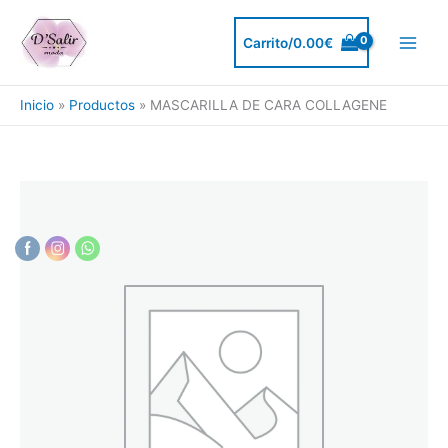
Ir
al
Carrito/
0.00
€
contenido
Inicio
Productos
MASCARILLA DE CARA COLLAGENE
MASCARILLA
DE
CARA
COLLAGENE
cantidad