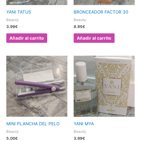
YANI TATUS
BRONCEADOR FACTOR 30
Beauty
Beauty
3.99
€
8.95
€
Añadir al carrito
Añadir al carrito
Este
producto
tiene
múltiples
variantes.
Las
opciones
se
pueden
elegir
MINI PLANCHA DEL PELO
YANI MYA
en
Beauty
Beauty
la
5.00
€
3.99
€